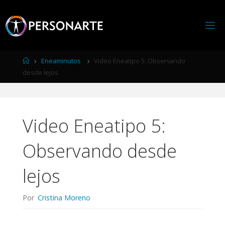
Página
Eneaminutos
Video Eneatipo 5: Observando
de
desde lejos
Inicio
Video Eneatipo 5:
Observando desde
lejos
Por
Cristina Moreno