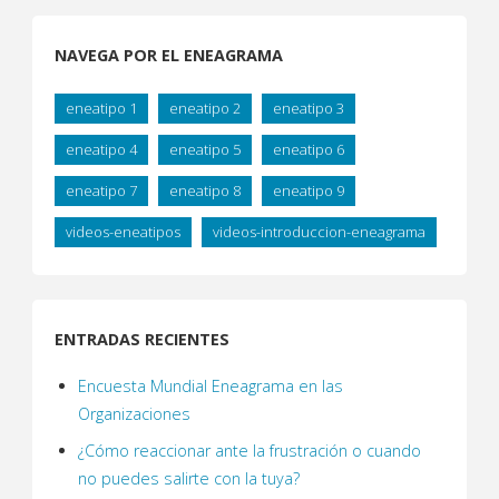
NAVEGA POR EL ENEAGRAMA
eneatipo 1
eneatipo 2
eneatipo 3
eneatipo 4
eneatipo 5
eneatipo 6
eneatipo 7
eneatipo 8
eneatipo 9
videos-eneatipos
videos-introduccion-eneagrama
ENTRADAS RECIENTES
Encuesta Mundial Eneagrama en las
Organizaciones
¿Cómo reaccionar ante la frustración o cuando
no puedes salirte con la tuya?