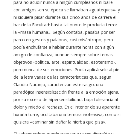
para no acudir nunca a ningún cumpleaños ni baile
con amigos -en su época se llamaban «guateques»- y
ni siquiera pisar durante sus cinco años de carrera el
bar de la Facultad: hasta tal punto le producía terror
la «masa humana». Según contaba, pasaba por ser
parco en gestos y palabras, casi misántropo, pero
podía enchufarse a hablar durante horas con algún
amigo de confianza, aunque siempre sobre temas
objetivos -política, arte, espiritualidad, esoterismo-,
pero nunca de sus emociones. Podía aplicársele al pie
de la letra varias de las características que, según
Claudio Naranjo, caracterizan este rasgo: una
paradójica insensibilización frente a la emoción ajena,
por su exceso de hipersensibilidad, baja tolerancia al
dolor y miedo al rechazo. En el interior de su aparente
huraña torre, ocultaba una ternura inofensiva, como si
quisiera «caminar sin dañar la hierba que pisa».
El «observador» puede parecer a veces distraído y