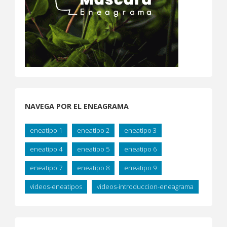
NAVEGA POR EL ENEAGRAMA
eneatipo 1
eneatipo 2
eneatipo 3
eneatipo 4
eneatipo 5
eneatipo 6
eneatipo 7
eneatipo 8
eneatipo 9
videos-eneatipos
videos-introduccion-eneagrama