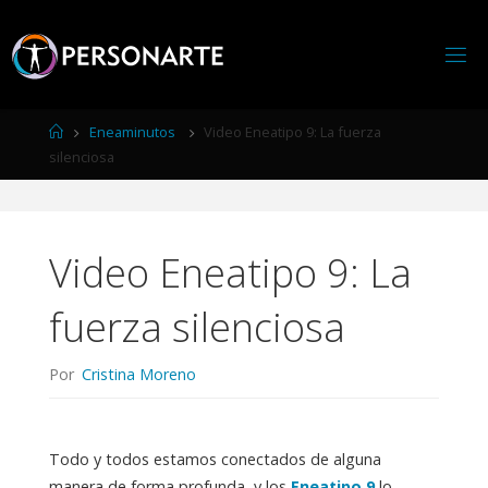
Página
Eneaminutos
Video Eneatipo 9: La fuerza
de
silenciosa
Inicio
Video Eneatipo 9: La
fuerza silenciosa
Por
Cristina Moreno
Todo y todos estamos conectados de alguna
manera de forma profunda, y los
Eneatipo 9
lo