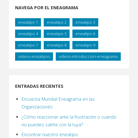
NAVEGA POR EL ENEAGRAMA
eneatipo 1
eneatipo 2
eneatipo 3
eneatipo 4
eneatipo 5
eneatipo 6
eneatipo 7
eneatipo 8
eneatipo 9
videos-eneatipos
videos-introduccion-eneagrama
ENTRADAS RECIENTES
Encuesta Mundial Eneagrama en las
Organizaciones
¿Cómo reaccionar ante la frustración o cuando
no puedes salirte con la tuya?
Encontrar nuestro eneatipo