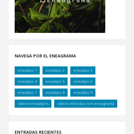
NAVEGA POR EL ENEAGRAMA
eneatipo 1
eneatipo 2
eneatipo 3
eneatipo 4
eneatipo 5
eneatipo 6
eneatipo 7
eneatipo 8
eneatipo 9
videos-eneatipos
videos-introduccion-eneagrama
ENTRADAS RECIENTES