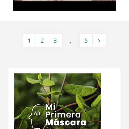
1
2
3
…
5
Paginación
de
entradas