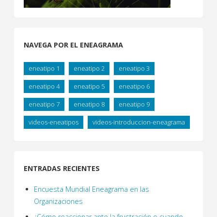
NAVEGA POR EL ENEAGRAMA
eneatipo 1
eneatipo 2
eneatipo 3
eneatipo 4
eneatipo 5
eneatipo 6
eneatipo 7
eneatipo 8
eneatipo 9
videos-eneatipos
videos-introduccion-eneagrama
ENTRADAS RECIENTES
Encuesta Mundial Eneagrama en las
Organizaciones
¿Cómo reaccionar ante la frustración o cuando