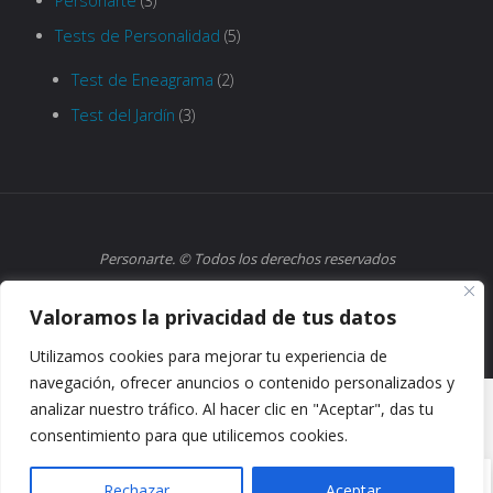
Personarte
(3)
Tests de Personalidad
(5)
Test de Eneagrama
(2)
Test del Jardín
(3)
Personarte. © Todos los derechos reservados
.
Aviso legal
|
Política de cookies
|
Política de privacidad
Valoramos la privacidad de tus datos
Utilizamos cookies para mejorar tu experiencia de
navegación, ofrecer anuncios o contenido personalizados y
analizar nuestro tráfico. Al hacer clic en "Aceptar", das tu
consentimiento para que utilicemos cookies.
ES
Rechazar
Aceptar