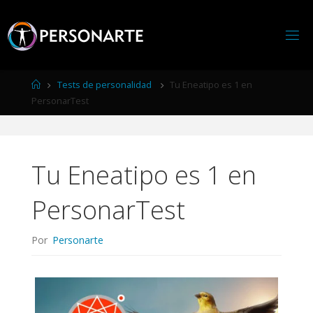
Página
Tests de personalidad
Tu Eneatipo es 1 en
de
PersonarTest
Inicio
Tu Eneatipo es 1 en
PersonarTest
Por
Personarte