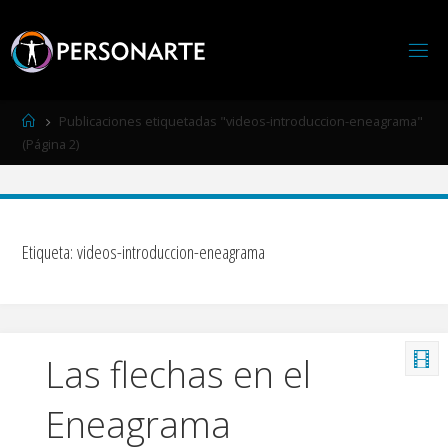
Página
Publicaciones etiquetadas "videos-introduccion-eneagrama"
de
(Página 2)
Inicio
Etiqueta:
videos-introduccion-eneagrama
Las flechas en el
Eneagrama